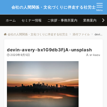
会社の人間関係・文化づくりに伴走する社労士
Menu
ホーム
セミナー情報
ご挨拶・事務所案内
業務案内
お
会社の人間関係・文化づくりに伴走する社労士
添付ファイル
devin-avery-bx1G9db3FjA-unsplash
devin-avery-bx1G9db3FjA-unsplash
2020年9月5日
sr-kazu