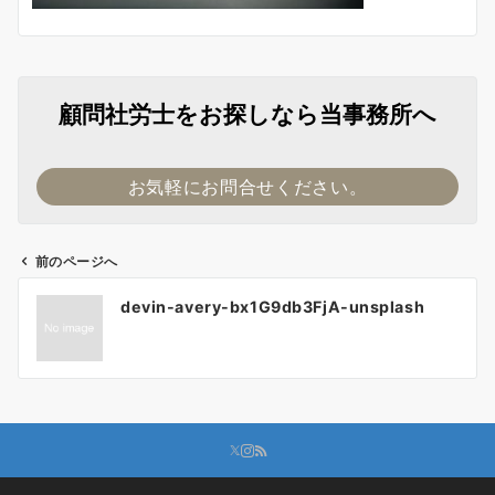
顧問社労士をお探しなら当事務所へ
お気軽にお問合せください。
前のページへ
投
devin-avery-bx1G9db3FjA-unsplash
稿
ナ
ビ
ゲ
ー
シ
ョ