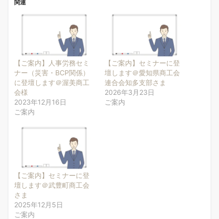
関連
【ご案内】人事労務セミ
【ご案内】セミナーに登
ナー（災害・BCP関係）
壇します＠愛知県商工会
に登壇します＠渥美商工
連合会知多支部さま
会様
2026年3月23日
2023年12月16日
ご案内
ご案内
【ご案内】セミナーに登
壇します＠武豊町商工会
さま
2025年12月5日
ご案内