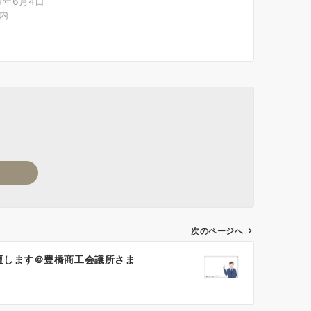
24年6月4日
内
次のページへ
壇します＠豊橋商工会議所さま