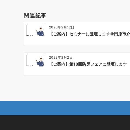
ゲ
ー
関連記事
シ
ョ
2026年2月12日
ン
【ご案内】セミナーに登壇します＠田原市
2023年2月2日
【ご案内】第18回防災フェアに登壇します