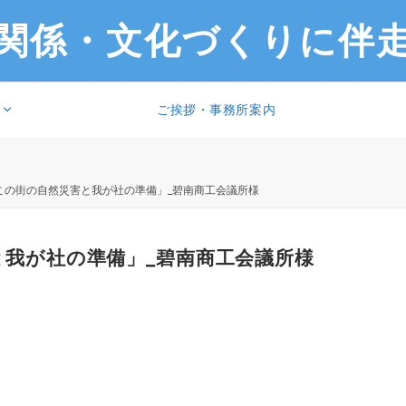
関係・文化づくりに伴
ご挨拶・事務所案内
報
7_「この街の自然災害と我が社の準備」_碧南商工会議所様
害と我が社の準備」_碧南商工会議所様