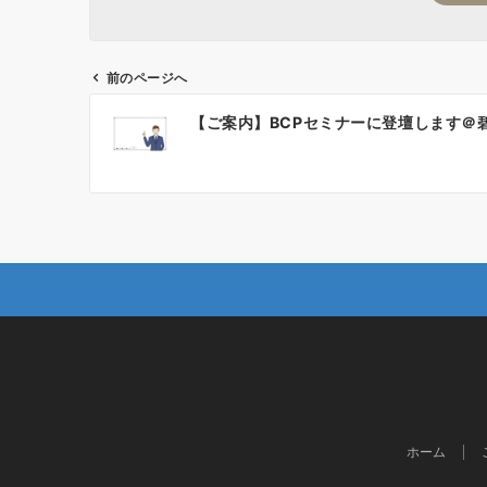
前のページへ
投
【ご案内】BCPセミナーに登壇します＠
稿
ナ
ビ
ゲ
ー
シ
ョ
ン
ホーム