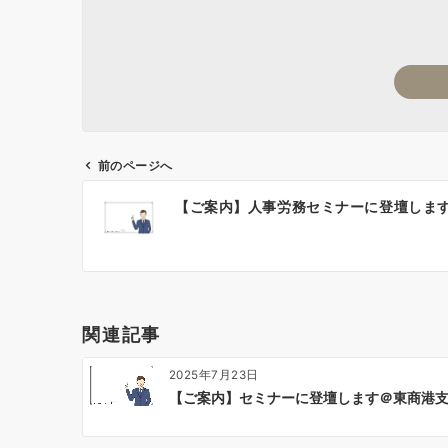
前のページへ
投
【ご案内】人事労務セミナーに登壇しま
稿
ナ
ビ
ゲ
ー
関連記事
シ
ョ
2025年7月23日
ン
【ご案内】セミナーに登壇します＠東商港