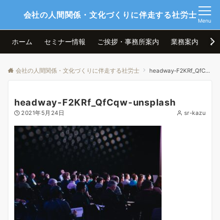
会社の人間関係・文化づくりに伴走する社労士
Menu
ホーム
セミナー情報
ご挨拶・事務所案内
業務案内
お
会社の人間関係・文化づくりに伴走する社労士
headway-F2KRf_QfCqw-unsplash
headway-F2KRf_QfCqw-unsplash
2021年5月24日
sr-kazu