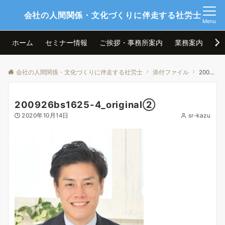
会社の人間関係・文化づくりに伴走する社労士
Menu
ホーム
セミナー情報
ご挨拶・事務所案内
業務案内
お
会社の人間関係・文化づくりに伴走する社労士
添付ファイル
200926bs1625-4_original②
200926bs1625-4_original②
2020年10月14日
sr-kazu